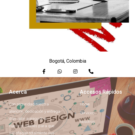
Bogotá, Colombia
Acerca
Accesos Rápidos
Con seguridad nuestra
Home
atención, dedicación y entrega
Servicios
dan valor agregado a
Nosotros
nuestros clientes para que
satisfagan totalmente sus