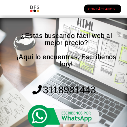
CONTÁCTANOS
¿Estás buscando fácil web al
mejor precio?
¡Aquí lo encuentras, Escríbenos
hoy!
3118981443