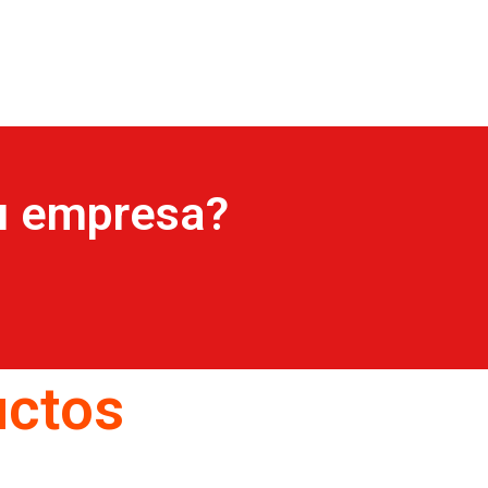
u empresa?
uctos