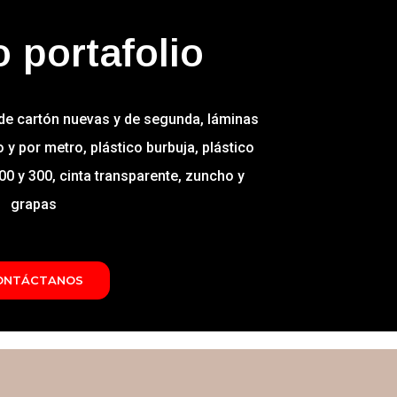
 portafolio
 de cartón nuevas y de segunda, láminas
 y por metro, plástico burbuja, plástico
200 y 300, cinta transparente, zuncho y
grapas
ONTÁCTANOS