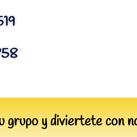
519
758
u grupo y
diviertete
con n