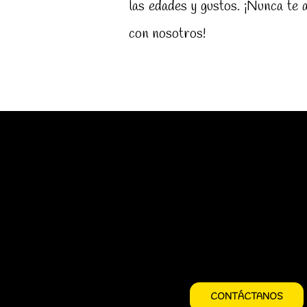
las edades y gustos. ¡Nunca te 
con nosotros!
CONTÁCTANOS