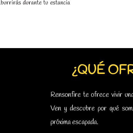
aburrirás durante tu estancia
¿QUÉ OF
Rensonfire te ofrece vivir un
Ven y descubre por qué somo
próxima escapada.