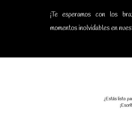
¡Te esperamos con los braz
momentos inolvidables en nuest
¿Estás listo pa
¡Escrí