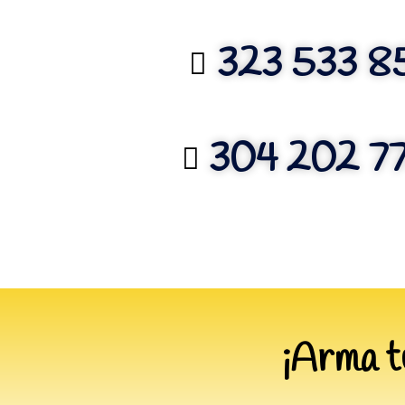
323 533 8
304 202 7
¡Arma t