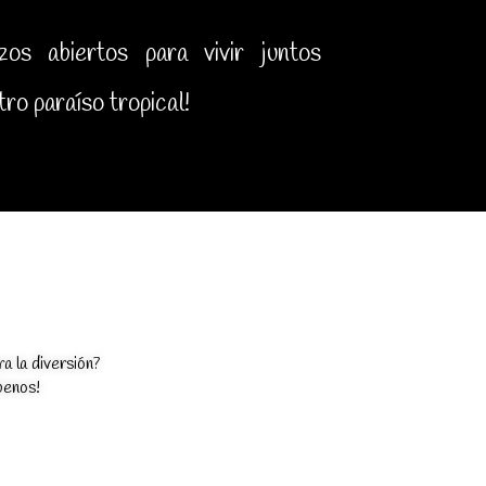
os abiertos para vivir juntos
ro paraíso tropical!
ra la diversión?
benos!