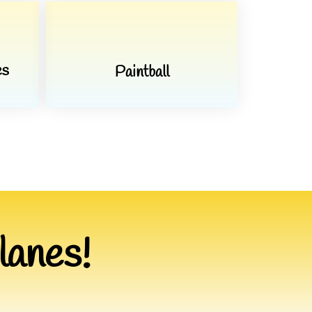
es
Paintball
lanes
!